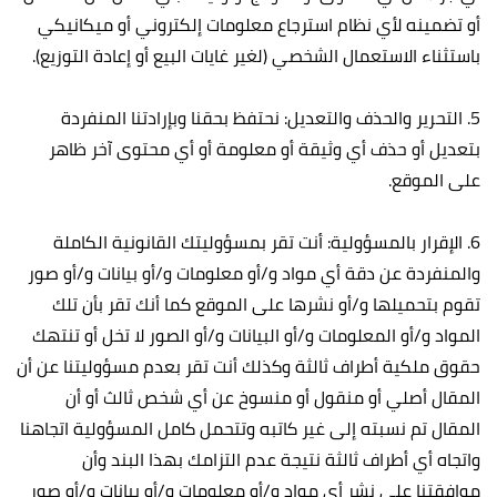
أو تضمينه لأي نظام استرجاع معلومات إلكتروني أو ميكانيكي
باستثناء الاستعمال الشخصي (لغير غايات البيع أو إعادة التوزيع).
5. التحرير والحذف والتعديل: نحتفظ بحقنا وبإرادتنا المنفردة
بتعديل أو حذف أي وثيقة أو معلومة أو أي محتوى آخر ظاهر
على الموقع.
6. الإقرار بالمسؤولية: أنت تقر بمسؤوليتك القانونية الكاملة
والمنفردة عن دقة أي مواد و/أو معلومات و/أو بيانات و/أو صور
تقوم بتحميلها و/أو نشرها على الموقع كما أنك تقر بأن تلك
المواد و/أو المعلومات و/أو البيانات و/أو الصور لا تخل أو تنتهك
حقوق ملكية أطراف ثالثة وكذلك أنت تقر بعدم مسؤوليتنا عن أن
المقال أصلي أو منقول أو منسوخ عن أي شخص ثالث أو أن
المقال تم نسبته إلى غير كاتبه وتتحمل كامل المسؤولية اتجاهنا
واتجاه أي أطراف ثالثة نتيجة عدم التزامك بهذا البند وأن
موافقتنا على نشر أي مواد و/أو معلومات و/أو بيانات و/أو صور