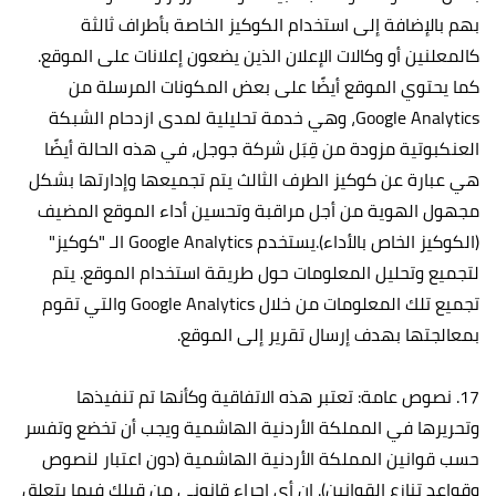
بهم بالإضافة إلى استخدام الكوكيز الخاصة بأطراف ثالثة
كالمعلنين أو وكالات الإعلان الذين يضعون إعلانات على الموقع.
كما يحتوي الموقع أيضًا على بعض المكونات المرسلة من
Google Analytics، وهي خدمة تحليلية لمدى ازدحام الشبكة
العنكبوتية مزودة من قِبَل شركة جوجل، في هذه الحالة أيضًا
هي عبارة عن كوكيز الطرف الثالث يتم تجميعها وإدارتها بشكل
مجهول الهوية من أجل مراقبة وتحسين أداء الموقع المضيف
(الكوكيز الخاص بالأداء).يستخدم Google Analytics الـ "كوكيز"
لتجميع وتحليل المعلومات حول طريقة استخدام الموقع. يتم
تجميع تلك المعلومات من خلال Google Analytics والتي تقوم
بمعالجتها بهدف إرسال تقرير إلى الموقع.
17. نصوص عامة: تعتبر هذه الاتفاقية وكأنها تم تنفيذها
وتحريرها في المملكة الأردنية الهاشمية ويجب أن تخضع وتفسر
حسب قوانين المملكة الأردنية الهاشمية (دون اعتبار لنصوص
وقواعد تنازع القوانين). إن أي إجراء قانوني من قبلك فيما يتعلق