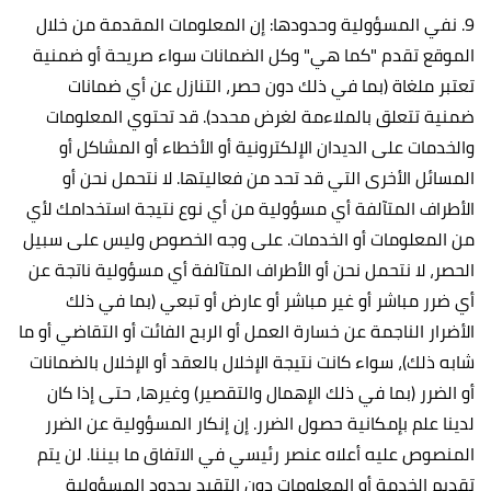
9. نفي المسؤولية وحدودها: إن المعلومات المقدمة من خلال
الموقع تقدم "كما هي" وكل الضمانات سواء صريحة أو ضمنية
تعتبر ملغاة (بما في ذلك دون حصر، التنازل عن أي ضمانات
ضمنية تتعلق بالملاءمة لغرض محدد). قد تحتوي المعلومات
والخدمات على الديدان الإلكترونية أو الأخطاء أو المشاكل أو
المسائل الأخرى التي قد تحد من فعاليتها. لا نتحمل نحن أو
الأطراف المتآلفة أي مسؤولية من أي نوع نتيجة استخدامك لأي
من المعلومات أو الخدمات. على وجه الخصوص وليس على سبيل
الحصر، لا نتحمل نحن أو الأطراف المتآلفة أي مسؤولية ناتجة عن
أي ضرر مباشر أو غير مباشر أو عارض أو تبعي (بما في ذلك
الأضرار الناجمة عن خسارة العمل أو الربح الفائت أو التقاضي أو ما
شابه ذلك)، سواء كانت نتيجة الإخلال بالعقد أو الإخلال بالضمانات
أو الضرر (بما في ذلك الإهمال والتقصير) وغيرها، حتى إذا كان
لدينا علم بإمكانية حصول الضرر. إن إنكار المسؤولية عن الضرر
المنصوص عليه أعلاه عنصر رئيسي في الاتفاق ما بيننا. لن يتم
تقديم الخدمة أو المعلومات دون التقيد بحدود المسؤولية