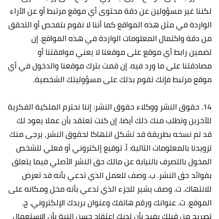
لكننا غير مسؤولين عن دقة محتوى أي موقع مرتبط أو عن الآراء
الواردة في مثل هذه المواقع كما أننا لا نقوم بتفحص أو التحقق
من دقة واكتمال المعلومات الواردة في هذه المواقع. إن
تضمين رابط أي موقع على موقعنا لا يعني موافقتنا أو
مصادقتنا على ما ورد فيه. إن قمت بترك موقعنا والدخول في أي
موقع مرتبط فإنك تقوم بذلك على مسؤوليتك الشخصية.
14. حقوق النشر ووكلاء حقوق النشر: إننا نحترم الملكية الفكرية
للآخرين ونطلب منك ذلك أيضا. إن كنت تعتقد بأن عملا يعود لك
قد تم نسخه بطريقة قد تشكل انتهاكا لحقوق النشر، يرجى منك
تزويدنا بالمعلومات التالية: أ‌. توقيع إلكتروني أو فعلي للشخص
المخول بالتصرف بالنيابة عن مالك حق النشر الأصلي فيما يتعلق
بفوائد حق النشر. ب‌. وصف للعمل الذي تدعي بأنه قد تعرض
للانتهاك. ت‌. وصف يشير للجزء الذي تدعي بأنه مخل ومكانه على
الموقع. ث‌. عنوانك ورقم هاتفك وعنوان بريدك الإلكتروني. ج‌.
تصريح من قبلك يفيد بأن لديك اعتقاد حسن النية بأن الاستعمال