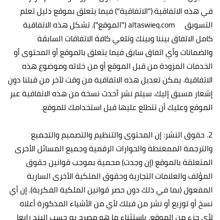
في هذه الاتفاقية ("الاتفاقية") فيما يتعلق بموقع دليل تعلم
التسويق altaswieq.com ("الموقع"). تشكل هذه الاتفاقية
كامل الاتفاق بيننا وبينك وتلغي كافة الاتفاقات السابقة
والضمانات وأي اتفاق سابق فيما يتعلق بالموقع أو المحتوى أو
الخدمات المزودة من قبل الموقع أو من خلاله وموضوع هذه
الاتفاقية. يمكن تعديل هذه الاتفاقية من وقت لآخر من قبلنا دون
إشعار مسبق إليك. سيتم نشر أحدث نسخة من هذه الاتفاقية عبر
الموقع وعليك أن تتطلع عليها قبل استخدامك للموقع.
2. حقوق النشر: إن المحتوى والتنظيم والتصميم والتجميع
والترجمة الممغنطة والحوارات الرقمية وجميع المسائل الأخرى
المتعلقة بالموقع (إن وجدت) محمية بموجب قوانين حقوق
المؤلف والعلامات التجارية وحقوق الملكية الأخرى السارية
المفعول (بما في ذلك دون حصر قوانين الملكية الفكرية). إن أي
نسخ أو توزيع أو نشر من قبلك لأي من الأشياء المذكورة أعلاه
لأي جزء من الموقع، باستثناء ما هو مصرح به حسب البند رابعا