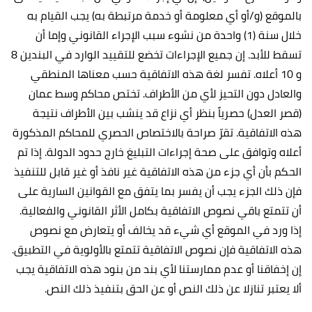
بالموقع (و/أو أي معلومة أو خدمة مرتبطة به) يجب القيام به
خلال سنة (1) واحدة من نشوء سبب الإجراء القانوني وإما أن
تسقط للأبد. إن جميع الإجراءات تخضع للتقييد الوارد في البندين 8
و 10 أعلاه. تفسر لغة هذه الاتفاقية حسب معناها المنطقي
والعادل دون التحيز لأي من الأطراف. تختص محاكم وسط عمان
(قصر العدل) حصرياً بنظر أي نزاع قد ينشب بين الأطراف نتيجة
هذه الاتفاقية. تقرّ صراحة بالاختصاص الحصري للمحاكم المذكورة
أعلاه وتوافق على صحة إجراءات التبليغ خارج حدود الدولة. إذا تم
الحكم بأن أي جزء من هذه الاتفاقية غير نافذ أو غير قابل للتنفيذ
فإن ذلك الجزء يجب أن يفسر بما يتفق مع القوانين السارية على
أن تتمتع باقي نصوص الاتفاقية بكامل الأثر القانوني والفعالية.
إذا ورد في الموقع أي شيء قد يخالف أو يتعارض مع نصوص
هذه الاتفاقية فإن نصوص الاتفاقية تتمتع بالأولوية في التطبيق.
إن إخفاقنا أو عدم ممارستنا لأي بند من بنود هذه الاتفاقية يجب
ألا يعتبر تنازلا عن ذلك النص أو عن الحق بتنفيذ ذلك النص.