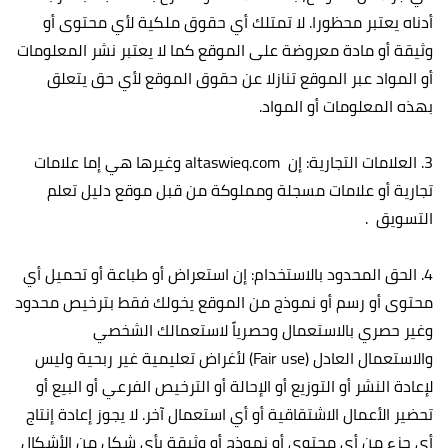
أدناه يعتبر محظورا. لا تمتلك أي حقوق ملكية لأي محتوى أو
وثيقة أو مادة معروضة على الموقع كما لا يعتبر نشر المعلومات
أو المواد عبر الموقع تنازلا عن حقوق الموقع لأي حق يتعلق
بهذه المعلومات أو المواد.
3. العلامات التجارية: إن altaswieq.com وغيرها هي إما علامات
تجارية أو علامات مسجلة ومملوكة من قبل موقع دليل تعلم
التسويق .
4. الحق المحدود بالاستخدام: إن استعراض أو طباعة أو تحميل أي
محتوى أو رسم أو نموذج من الموقع يخولك فقط بترخيص محدود
وغير حصري بالاستعمال وحصرياً لاستعمالك الشخصي
والاستعمال العادل (Fair use) لأغراض تعليمية غير ربحية وليس
لإعادة النشر أو التوزيع أو الإحالة أو الترخيص الفرعي أو البيع أو
تحضير الأعمال الاشتقاقية أو أي استعمال آخر. لا يجوز إعادة إنتاج
أي جزء من أي محتوى أو نموذج أو وثيقة بأي شكل من الأشكال