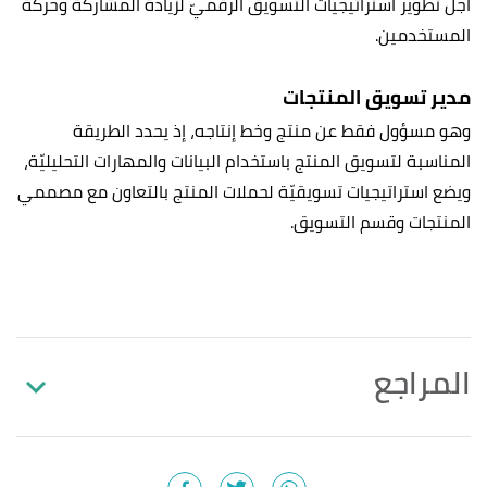
أجل تطوير استراتيجيّات التسويق الرقميّ لزيادة المشاركة وحركة
المستخدمين.
مدير تسويق المنتجات
وهو مسؤول فقط عن منتج وخط إنتاجه، إذ يحدد الطريقة
المناسبة لتسويق المنتج باستخدام البيانات والمهارات التحليليّة،
ويضع استراتيجيات تسويقيّة لحملات المنتج بالتعاون مع مصممي
المنتجات وقسم التسويق.
المراجع
Jonathan D. Hibbard,
"marketing"
,
britannica
.
↑
Edited.