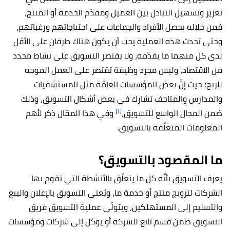
تعزيز وتسهيل التبادل بين العميل ومقدّم الخدمة أو المنتج،
فمن خلاله يحصل الأفراد والجماعات على احتياجاتهم ورغباتهم،
وحتى تحدث هذه العملية يجب أن يكون هناك طرفان على الأقل
لدى كل منهما ما يقدّمه، ولا يقتصر التسويق على نشاط محدد
من الاقتصاد، وليس مجرد وظيفة تقتصر على العمل الموجه
للربح؛ حيث إنَّ بعض المؤسسات العامّة مثل المستشفيات
والمدارس والمتاحف تشارك في بعض أشكال التسويق، وذلك
[١]
ضمن المجال الواسع للتسويق،
وفي هذا المقال ذكر لأهم
المعلومات المتعلّقة بالتسويق.
ما المقصود بالتسويق؟
يعرف التسويق بأنَّه كل ما يتعلّق بالأنشطة التي تقوم بها
الشركات لترويج منتج أو خدمة ما، ويُعنى التسويق بالإعلان والبيع
والتسليم إلى المستهلكين، ويتولّى عملية التسويق فريق
التسويق ضمن قسم تابع للشركة أو يوكل إلى شركات ومؤسسات