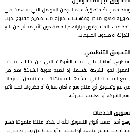
التسويق عبر المتسوقين
ويعد ممارسةً متطوّرةً عالميًا، ومن العوامل التي ساهمت في
تطويره ظهور متاجر ومؤسسات تجاريّة ذات تصميم مفتوح بحيث
يتخذ فيها المتسوقون قراراتهم الخاصة دون تأثير مباشر من بائع
التجزئة أو مندوب المبيعات.
التسويق التنظيمي
وينطوي أساسًا على حملة الشركات التي من خلالها ينجذب
العميل نحو الشركة نفسها، إذ تصبح هوية الشركة أهم من
جميع المنتجات التي تقدّمها للمستهلك حيث تتمكن الشركات
من بيع وتسويق أيّ منتج سواء أكان سيارةً أم خضروات تحت تأثير
اسم الشركة أو العلامة التجاريّة.
تسويق الخدمات
وهو أحد أصعب أنواع التسويق لأنَّه لا يقدّم منتجًا ملموسًا فهو
يحدث عند تقديم منفعة أو استشارة أو نشاط من قِبل طرف إلى