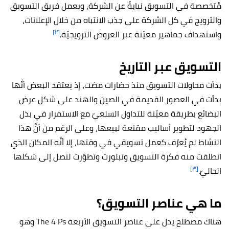
مُتخصصة في التسويق نيابةً عن الشركة، ويعمل فريق التسويق
والترويج في كل الشركة على جذب الانتباه من خلال الإعلانات،
[٢]
واستهداف جماهير معيّنة عبر العروض الترويجيّة.
التسويق عبر التاريخ
بدأت محاولات التسويق منذ حضارات مضت، إذ يعتقد البعض أنَّها
بدأت في العصور القديمة في الصين والهند على شكل عرض
البضائع بطريقة معيّنة للتداول السلعيّ مع الاستمرار في بذل
الجهود لتطوير أساليب مقنعة لبيعها، وعلى الرغم من أنَّ هذا
النشاط لم يُعرّف كعمل تسويقي في وقتها، إلا أنَّه المكان الذي
انطلقت منه فكرة التسويق وتبلورت وتطوّرت لتصل إلى شكلها
[٣]
الحاليّ.
ما هي عناصر التسويق؟
هناك مصطلح يدل على عناصر التسويق الأربعة
The 4 Ps
وهو