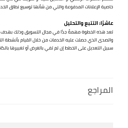
خاصية الإعلانات المدفوعة والتي من شأنها توسيع نطاق الخدم
عاشرًا: التتبع والتحليل
تعد هذه الخطوة مهمةً جدًا في مجال التسويق وذلك بهدف 
والصدى الذي حصلت عليه الخدمات من خلال القيام بأنشطة ا
سبيل التعديل على الخطط إن لم تفي بالغرض أو تغييرها بالكا
المراجع
plus
, 12/3/2019, Retrieved 24/11/2021. Edited.
"10 Marketing Ideas for Your Magazine"
↑
Ideas"
,
small business
, Retrieved 24/11/2021. Edited.
↑