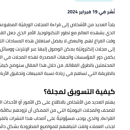
نُشر في 19 فبراير 2024
يلجأ العديد من الأشخاص إلى قراءة المجلات الورقيّة المطبوعة
الذي يشهده العالم مع تطور التكنولوجيا، الأمر الذي جعل القي
وقت الفراغ لهم، والبعض لا يفضل استغلال هذه المساحات التك
إلى مجلات إلكترونيّة يمكن الوصول إليها عبر الإنترنت ووسائل
يكمن دور المؤسسات والجهات المصدرة لهذه المجلات في التسو
المحتملين بالطرق الفعّالة، من خلال هذا المقال سنوضح كيفيّ
بالطريقة التي تساهم في زيادة نسبة المبيعات وتحقيق الأرباح
كيفية التسويق لمجلة؟
يهتم العديد من الأشخاص بالاطّلاع على كل الأمور أو الأحداث 
للصحف والمجلات اليوميّة التي من الممكن أن تزودهم بكافّة
القراءة، والذي يوجب مسؤوليةً على أصحاب هذا النشرات بالقيا
لجذب العملاء ولفت انتباههم للمواضيع المطروحة بشكلٍ دائم