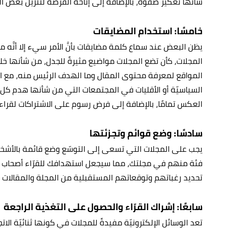
شأنها تعكير صفوه، بالإضافة إلى إتاحة الفرصة لتنزيل بعض الو
خامسًا: استخدام المضايقات
يظن البعض عند سماع كلمة مضايقات بأنَّ الأمر سيء إلا أنَّ
المجلات، كأن تضع المجلات مواضيع مثيرةً للجدل، من شأنها خلق 
المواقع لمعرفة محتوى المقال وما الهدف الرئيس منه، مع ال
السياسيّة أو الأقليات في المجتمعات التي من شأنها هدم كل
العكس تمامًا، بالإضافة إلى فرض رسوم على الاشتراكات لقرا
سادسًا: وضع قوائم وتجزئتها
يجب على المجلات التي تسعى إلى التوسّع وضع قائمة بالأشخا
فئة منهم في مجلتك، مما سيجعل استهدافك للقرّاء أصحاب الأذ
تحديد رغباتهم وتوقعاتهم المستقبلية من المجلة والمقالات وال
سابعًا: إشراك القرّاء والحصول على التغذية الراجعة
تعد الوسائل الإلكترونيّة مفيدةً للمجلات في كونها ثنائيّة ا