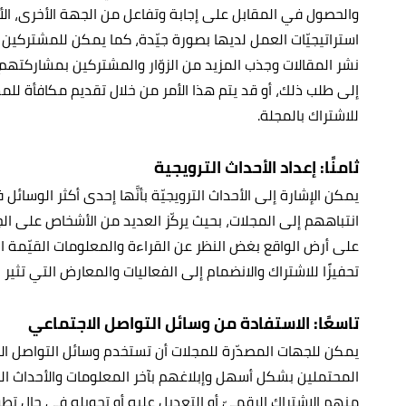
والحصول في المقابل على إجابة وتفاعل من الجهة الأخرى، الأم
استراتيجيّات العمل لديها بصورة جيّدة، كما يمكن للمشتركين
نشر المقالات وجذب المزيد من الزوّار والمشتركين بمشاركتهم
إلى طلب ذلك، أو قد يتم هذا الأمر من خلال تقديم مكافأة 
للاشتراك بالمجلة.
ثامنًا: إعداد الأحداث الترويجية
يمكن الإشارة إلى الأحداث الترويجيّة بأنَّها إحدى أكثر الوسائل
انتباههم إلى المجلات، بحيث يركّز العديد من الأشخاص على ال
على أرض الواقع بغض النظر عن القراءة والمعلومات القيّمة ال
تحفيزًا للاشتراك والانضمام إلى الفعاليات والمعارض التي تثير 
تاسعًا: الاستفادة من وسائل التواصل الاجتماعي
يمكن للجهات المصدّرة للمجلات أن تستخدم وسائل التواصل ال
المحتملين بشكل أسهل وإبلاغهم بآخر المعلومات والأحداث التي 
منهم الاشتراك الرقميّ أو التعديل عليه أو تحويله في حال تطو