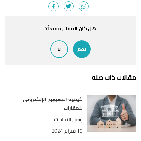
Your Business"
,
copy press
, Retrieved 5/11/2021.
Edited.
Ahsan Ali Shaw (27/10/2020),
"9 Types of
↑
هل كان المقال مفيداً؟
Marketing Strategies"
,
marketing tutor
, Retrieved
5/11/2021. Edited.
نعم
لا
أ
ب
"8 Types of Marketing Strategies and
^
Definition"
,
yodiz
, Retrieved 5/11/2021. Edited.
مقالات ذات صلة
كيفية التسويق الإلكتروني
للعقارات
وسن النجادات
19 فبراير 2024