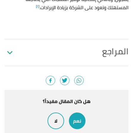
[١]
المستهلك وتعود على الشركة بزيادة الإيرادات.
المراجع
أ
ب
ت
ث
ج
ح
خ
د
ذ
ر
ز
س
ش
"10 Reasons Internet
^
Marketing is Important for the Success of any
Business"
,
adeomarketing
. Edited.
أ
ب
ت
"TOP 15 ADVANTAGES OF INTERNET
^
هل كان المقال مفيداً؟
MARKETING FOR YOUR BUSINESS"
،
edkentmedia
.
Edited.
نعم
لا
أ
ب
ت
ث
ج
"What’s the Importance of E-Marketing?
^