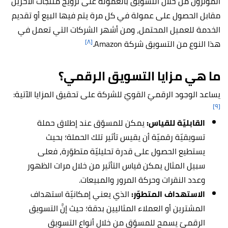
المؤثرون من خلال التسويق بالعمولة على ترويج منتجات الآخرين
مقابل الحصول على عمولة في كل مرة يتم فيها البيع أو تقديم
الخدمة للعميل المحتمل، ومن أشهر الشركات التي تعمل في
[٨]
هذا النوع من التسويق شركة Amazon.
ما هي مزايا التسويق الرقمي؟
يساعد الوجود الرقميّ القويّ للشركة على تحقيق المزايا الآتية:
[٩]
القابليّة للقياس:
يمكن للمسوّق عند إطلاق حملة
تسويقيّة رقميّة أن يقيس تأثير تلك الحملة؛ بحيث
يستطيع الحصول على قدرة تحليليّة متطوّرة، فعلى
سبيل المثال يمكن قياس التأثير من خلال مرات الظهور
وعدد النقرات وحركة المرور والمبيعات.
الاستهداف المتطوّر:
الذي يعني إمكانيّة استهداف
المشترين أو العملاء المثاليين بدقة؛ حيث إنَّ التسويق
الرقميّ يسمح للمسوّق من خلال أنواع التسويق