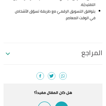
التقليديّة.
يتوافق التسويق الرقميّ مع طريقة تسوّق الأشخاص
في الوقت المعاصر.
المراجع
Indrajeet Deshpande (3/2/2021),
"What Is Digital
↑
Marketing? Definition, Types, Best Practices with
Examples"
,
toolbox
, Retrieved 10/11/2021. Edited.
Adam Barone (6/11/2021),
"Digital Marketing"
,
↑
هل كان المقال مفيداً؟
investopedia
, Retrieved 10/11/2021. Edited.