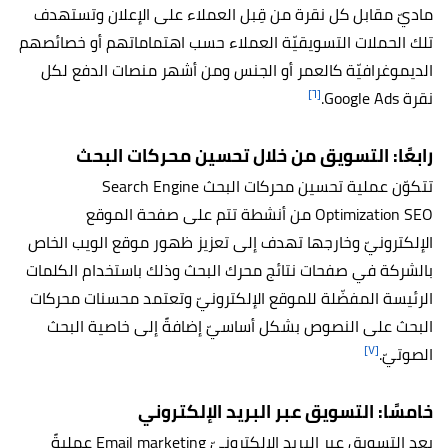
ماديّ مقابل كل نقرة من قِبل العملاء على الإعلان وتستهدف
تلك الحملات التسويقيّة العملاء حسب اهتماماتهم أو خصائصهم
الديموغرافيّة كالعمر أو الجنس ومن أشهر منصات الدفع لكل
[٦]
نقرة Google Ads.
رابعًا: التسويق من خلال تحسين محركات البحث
تتكوّن عملية تحسين محركات البحث Search Engine
Optimization SEO من أنشطة تتم على صفحة الموقع
الإلكترونيّ وخارجها تهدف إلى تعزيز ظهور موقع الويب الخاص
بالشركة في صفحات نتائج محرك البحث وذلك باستخدام الكلمات
الرئيسة المفضّلة للموقع الإلكترونيّ وتعتمد محسنات محركات
البحث على النصوص بشكل أساسيّ إضافةً إلى خاصية البحث
[٧]
الصوتيّ.
خامسًا: التسويق عبر البريد الإلكتروني
يعد التسويق عبر البريد الإلكترونيّ Email marketing عمليةً