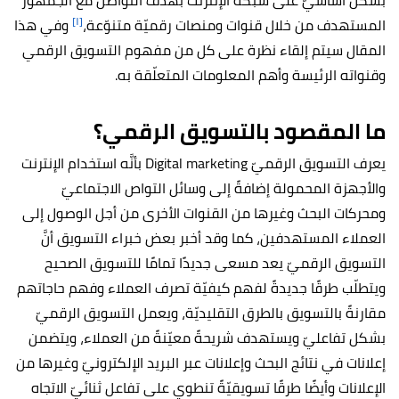
بشكل أساسيّ على شبكة الإنترنت بهدف التواصل مع الجمهور
[١]
المستهدف من خلال قنوات ومنصات رقميّة متنوّعة،
وفي هذا
المقال سيتم إلقاء نظرة على كل من مفهوم التسويق الرقمي
وقنواته الرئيسة وأهم المعلومات المتعلّقة به.
ما المقصود بالتسويق الرقمي؟
يعرف التسويق الرقميّ Digital marketing بأنَّه استخدام الإنترنت
والأجهزة المحمولة إضافةً إلى وسائل التواص الاجتماعيّ
ومحركات البحث وغيرها من القنوات الأخرى من أجل الوصول إلى
العملاء المستهدفين، كما وقد أخبر بعض خبراء التسويق أنَّ
التسويق الرقميّ يعد مسعى جديدًا تمامًا للتسويق الصحيح
ويتطلّب طرقًا جديدةً لفهم كيفيّة تصرف العملاء وفهم حاجاتهم
مقارنةً بالتسويق بالطرق التقليديّة، ويعمل التسويق الرقميّ
بشكل تفاعليّ ويستهدف شريحةً معيّنةً من العملاء، ويتضمن
إعلانات في نتائج البحث وإعلانات عبر البريد الإلكترونيّ وغيرها من
الإعلانات وأيضًا طرقًا تسويقيّةً تنطوي على تفاعل ثنائيّ الاتجاه