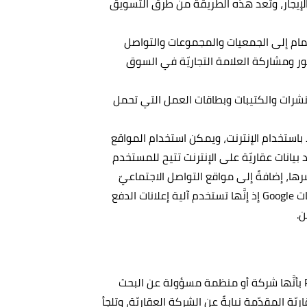
 الإيجار، وتعد هذه الطريقة من طرق التسويق
نضمام إلى الجمعيات والمجموعات والتواصل
ر ومشاركة العلامة التجاريّة في السوق
النشرات والكتيبات وبطاقات العمل التي تحمل
ًا باستخدام الإنترنت، ويمكن استخدام المواقع
موقع Zillow وهو شركة قواعد بيانات عقاريّة على الإنترنت تتيح للمستخدم
شرها، إضافةً إلى مواقع التواصل الاجتماعيّ
المشهورة مثل Facebook ومواقع الويب إضافةً إلى إعلانات Google إذ إنَّها تستخدم آلية إعلانات الدفع
ن.
تعرف وكالة التسويق العقاريّ Real estate marketing agency بأنَّها شركة أو منظمة مسؤولة عن البحث
ريّة المقدّمة نيابةً عن الشركة العقاريّة، وتلجأ