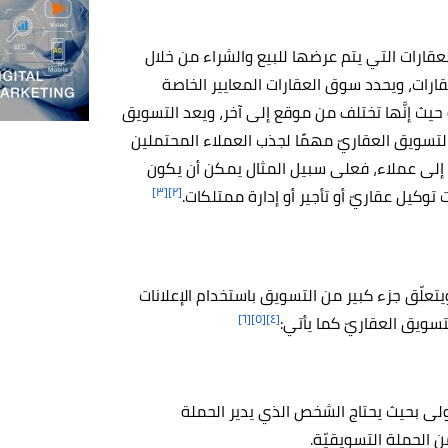
Real estate market بأنَّه الترويج للعقارات التي يتم عرضها للبيع والشراء من خلال
رات، ويحدد سوق العقارات المعايير الخاصة
حيث إنَّها تختلف من موقع إلى آخر، ويعد التسويق
د التسويق العقاريّ مهمًا لجذب العملاء المحتملين
م إلى عملاء، فعلى سبيل المثال يمكن أن يكون
[٣]
[٢]
ت توكيل عقاريّ أو تأجير أو إدارة ممتلكات.
تعلّق جزء كبير من التسويق باستخدام الإعلانات
[٦]
[٥]
[٤]
سويق العقاريّ كما يأتي:
لى بحيث يحتاج الشخص الذي يدير الحملة
 الحملة التسويقيّة.