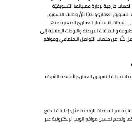
لجهات خارجية لإدارة عملياتها التسويقيّة
تسويق العقاريّ؛ نظرًا لأنَّ وكالات التسويق
لى شركات الاستثمار العقاريّ الصغيرة منها
وعة والبطاقات البريديّة واللوحات الإعلانيّة إلى
مل كلًّا؛ من منصات التواصل الاجتماعيّ ومواقع
ة احتياجات التسويق العقاريّ لأنشطة الشركة
يّة عبر المنصات الرقميّة مثل؛ إعلانات الدفع
رة، الإعلانات المدفوعة مثل إعلانات Facebook و Google، كما وتدعم تحسين مواقع الويب الإلكترونية عبر