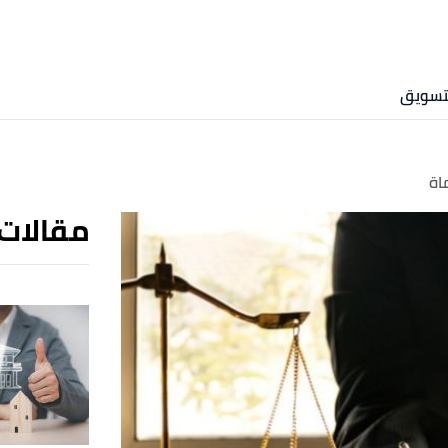
لتسويق
اة
مقالات