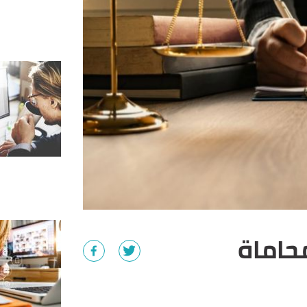
حاماة