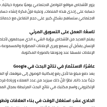
يزور الأشخاص مواقع التواصل الاجتماعيّ يوميًا بصورة خياليّة
حسابه على إحدى هذه المنصات، وعليه فإنَّ فكرة إنشاء حس
الاجتماعيّ ستساهم بشكلٍ كبير على حجم التفاعل مع خدماتك ا
تاسعًا: العمل على التسويق المرئي
يهتم العديد من الأشخاص برؤية الشيء الذي سيدفعون لأجله، كذ
الإنسان يفضّل أن يسمع ويرى الإعلانات المصوّرة والمسموعة ك
الإعلانات نفسها عند وجودها بالصورة المكتوبة.
عاشرًا: الاستثمار في نتائج البحث في Google
جيّدًا بحد ذاته، نظرًا لأنَّ ذلك سيزيد من عدد العملاء وزيا
الإلكترونيّ واسم مكتبك في نتائج البحث المرتبطة بمجال المحاماة ع
الحادي عشر: استغلال الوقت في بناء العلاقات وتطوي