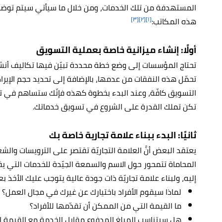
المستهدفة من تلك الخدمات، ومن خلال ما سيأتي سيتم توضيح أ
[٣]
[٢]
[١]
هذه المكاتب:
أولًا: إنشاء ميزانية خاصة بعملية التسويق
تحتاج المؤسسات إلى وضع خطة محددة تبيّن فيها تكاليف أنش
تحمّل هذه النفقات من عدمها، بالإضافة إلى تحديد حجم الإير
التسويق كافّة، وعند البدء بخطوة كهذه فإنّك ستساهم في تو
تكن تملك القدرة على الشروع في تسويق خدماتك.
ثانيًا: البدء ببناء علامة تجارية خاصة بك
يعتقد البعض أنَّ العلامة التجاريّة تقتصر على الترويسات والشعار
المحاماة تتمحور حول الاسم والسمعة الجيّدة للخدمات التي يقد
إليه، ولبناء علامة تجاريّة ذات جودة عالية يتوجب عليك الأخذ بع
لماذا سيقوم الأفراد باختيارك عن غيرك في مجال العمل؟ أ
ما القيمة التي من الممكن أن تقدّمها للأفراد؟
هل سيتناسب المبلغ المدفوع مقابل الخدمة مع القيمة