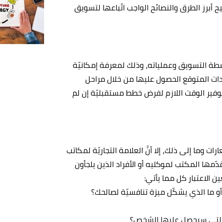
برز الطرق والنصائح الواجب اتّباعها لتسويق
طة التسويق وعملياته، وذلك لمعرفة إمكانيّة
ادات المتوقع الحصول عليها من خلال مراحل
فير الوقت اللازم لفرض خطط مستقبليّة إن لم
ات وما إلى ذلك، إلا أنَّ العلامة التجاريّة لمكاتب
ّمها المكتب لموكليه أو الأفراد الذين يلجأون
ين الاعتبار كل مما يأتي:
و ما الذي يشكّل ميزة تنافسيّة لصالحك؟
 التي سيحصل عليها الشخص؟