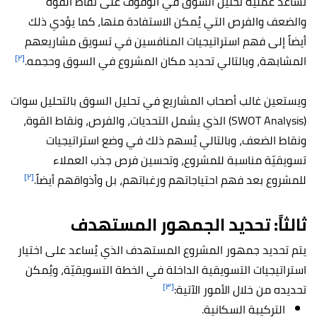
تُساعد عملية تحليل السوق في الوقوف على نقاط القوة
والضعف والفرص التي يُمكن الاستفادة منها، كما يؤدي ذلك
أيضاً إلى فهم استراتيجيات المنافسين في تسويق مشاريعهم
[٢]
المشابهة، وبالتالي تحديد مكان المشروع في السوق وحجمه.
ويستعين غالب أصحاب المشاريع في تحليل السوق بالتحليل سوات
(SWOT Analysis) الذي يشمل التحديات، والفرص، ونقاط القوة،
ونقاط الضعف، وبالتالي يُسهم ذلك في وضع استراتيجيات
تسويقيّة مناسبة للمشروع، وتحسين فرص جذب العملاء
[٢]
للمشروع بعد فهم احتياجاتهم ورغباتهم، بل وأذواقهم أيضاً.
ثالثاً: تحديد الجمهور المستهدف
يتم تحديد جمهور المشروع المستهدف الذي يُساعد على اختيار
استراتيجيات التسويقية الداخلة في الخطة التسويقيّة، ويُمكن
[٣]
تحديده من خلال الأمور الآتية:
التركيبة السكانية.