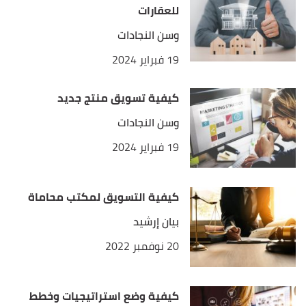
Platforms And Networks Compared (2023)"
,
للعقارات
bloggingwizard
, Retrieved 27/4/2023. Edited.
وسن النجادات
19 فبراير 2024
كيفية تسويق منتج جديد
وسن النجادات
19 فبراير 2024
كيفية التسويق لمكتب محاماة
بيان إرشيد
20 نوفمبر 2022
كيفية وضع استراتيجيات وخطط