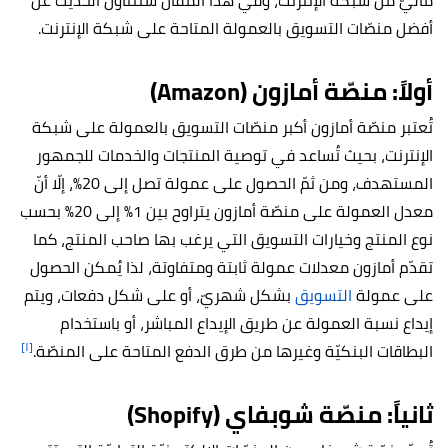
ماليّ من شبكة الإنترنت، وفي هذا المقال سنتناول الحديث عن
أفضل منصّات التسويق بالعمولة المتاحة على شبكة الإنترنت.
أولاً: منصّة أمازون (Amazon)
تُعتبر منصّة أمازون أكبر منصّات التسويق بالعمولة على شبكة
الإنترنت، بحيث تُساعد في توصية المنتجات والخدمات للجمهور
المستهدف، ومن ثمّ الحصول على عمولة تصل إلى 20%، إلّا أنّ
معدل العمولة على منصّة أمازون يتراوح بين 1% إلى 20% بحسب
نوع المنتج وخيارات التسويق التي يرغب بها صاحب المنتج، كما
تقدّم أمازون معدلات عمولة ثابتة ومتفاوتة، لذا يُمكن الحصول
على عمولة
التسويق
بشكل شهريّ، أو على شكل دفعات، ويتم
إيداع نسبة العمولة عن طريق الإيداع المباشر، أو باستخدام
[١]
البطاقات البنكيّة وغيرها من طرق الدفع المتاحة على المنصّة.
ثانياً: منصّة شوبفاي (Shopify)