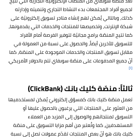
تُعدّ منصّة شوبفاي من المنصّات الإلكترونيّة التجاريّة التي تتيح
لجميع أفراد المجتمعات بدء النشاط التجاريّ وتنميته وإدارته
كذلك، وبالتالي يُمكن لهم إنشاء متاجر تسويق إلكترونيّة على
شبكة الإنترنت، وتخصيصها للمنتجات والخدمات التي يقدمونها،
كما تتيح المنصّة برامج مجانيّة لتوفير الفرصة أمام الأفراد
للتسويق للآخرين أيضاً، والحصول على نسبة من العمولة في
مقابل تسويق المنتجات والخدمات الموجودة على المنصّة، كما
أنّ جميع المدفوعات على منصّة سوبفاي تتم بالدولار الأمريكي.
[١]
ثالثاً: منصّة كليك بانك (ClickBank)
تعمل منصّة كليك بانك كمسوّق إلكترونيّ يُمكن لمستخدميها
من العثور على المنتجات التي يرغبون بالحصول عليها أو
التسويق لمنتجاتهم والوصول إلى المزيد من العملاء
المستهدفين، كما وتُعتبر من أهم مزايا التسويق على منصّة
كليك بانك هو أنّ بعض المنتجات تقدّم عمولات تصل إلى نسبة