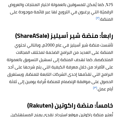
75%، كما يُمكن للمسوقين بالعمولة اختيار المنتجات والعروض
الرقميّة التي يرغبون في الترويج لها عبر قائمة موجودة على
[٢]
المنصّة.
رابعاً: منصّة شير أسيليز (ShareASale)
تأسّست منصّة شير أسيليز في عام 2000م، وبالتالي تحتوي
المنصّة على العديد من البرامج الضخمة لمختلف المجالات
المتخصّصة، كما تهدف المنصّة إلى تسهيل التسويق بالعمولة
على الأفراد من خلال معرفة الكيفية التي يتم شرحها على أحد
البرامج التي تقدّمها إحدى الشركات التابعة للمنصّة، ويستغرق
الحصول على موافقة الإنضمام للمنصّة قُرابة يومين إلى ثلاثة
[٣]
أيام عمل.
خامساً: منصّة راكوتين (Rakuten)
تُعتبر منصّة راكوتين موقع استرداد نقديّ يمنح المستهلكين