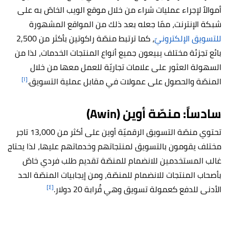
أموالاً لإجراء عمليات شراء من خلال موقع الويب الخاصّ به على
شبكة الإنترنت، ممّا جعله بعد ذلك من المواقع المشهورة
للتسويق الإلكترونيّ
، كما ترتبط منصّة راكوتين بأكثر من 2,500
بائع تجزئة مختلف يبيعون جميع أنواع المنتجات الخدمات، لذا من
السهولة العثور على علامات تجاريّة للعمل معها من خلال
[١]
المنصّة والحصول على عمولات في مقابل عملية التسويق.
سادساً: منصّة أوين (Awin)
تحتوي منصّة التسويق الرقميّة أوين على أكثر من 13,000 تاجر
مختلف يقومون بالتسويق لمنتجاتهم وخدماتهم عليها، لذا يحتاج
غالب المستخدمين للانضمام للمنصّة تقديم طلب فردي خاصّ
بأصحاب المنتجات للانضمام للمنصّة، ومن إيجابيات المنصّة الحد
[٤]
الأدنى للدفع كعمولة تسويق وهي قُرابة 20 دولار.